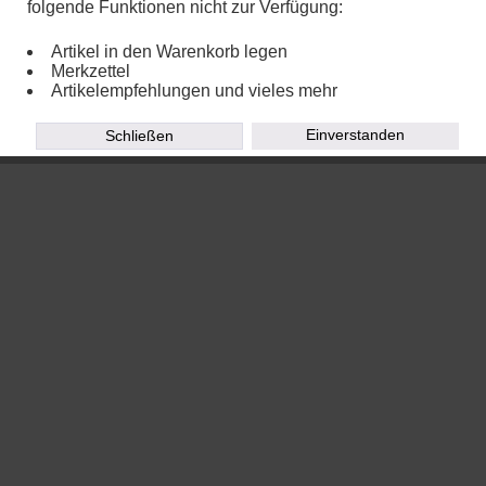
folgende Funktionen nicht zur Verfügung:
Copyright © 2020
TOEPFEREI WIRTH - Eva Kleiner
Artikel in den Warenkorb legen
Powered by
Chalupa Webdesign
Merkzettel
Artikelempfehlungen und vieles mehr
Einverstanden
Schließen