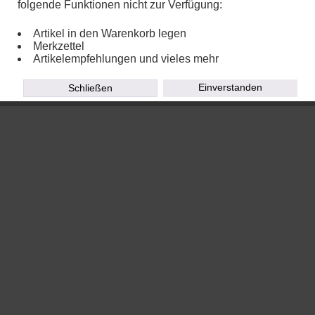
folgende Funktionen nicht zur Verfügung:
Artikel in den Warenkorb legen
Merkzettel
Copyright © 2020
TOEPFEREI WIRTH - Eva Kleiner
Powered by
Chalupa Webdesign
Artikelempfehlungen und vieles mehr
Einverstanden
Schließen