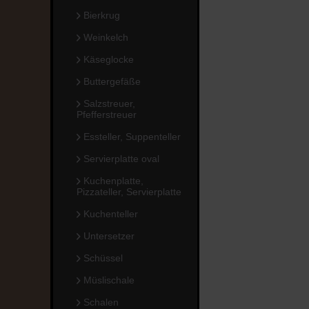
Bierkrug
Weinkelch
Käseglocke
Buttergefäße
Salzstreuer,
Pfefferstreuer
Essteller, Suppenteller
Servierplatte oval
Kuchenplatte,
Pizzateller, Servierplatte
Kuchenteller
Untersetzer
Schüssel
Müslischale
Schalen