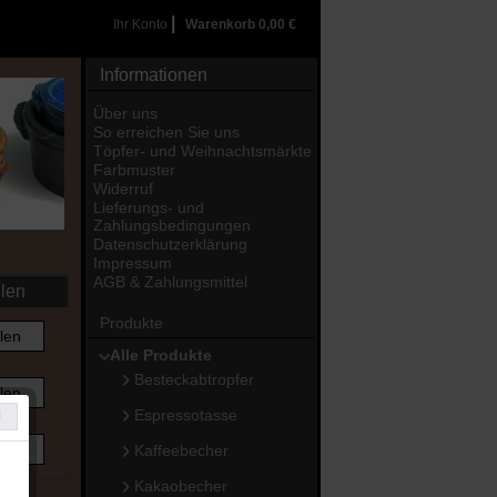
|
Ihr Konto
Warenkorb
0,00 €
Informationen
Über uns
So erreichen Sie uns
Töpfer- und Weihnachtsmärkte
Farbmuster
Widerruf
Lieferungs- und
Zahlungsbedingungen
Datenschutzerklärung
Impressum
AGB & Zahlungsmittel
llen
Produkte
len
Alle Produkte
Besteckabtropfer
len
Espressotasse
len
Kaffeebecher
Kakaobecher