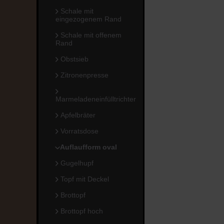
Schale mit
eingezogenem Rand
Schale mit offenem
Rand
Obstsieb
Zitronenpresse
Marmeladeneinfülltrichter
Apfelbräter
Vorratsdose
Auflaufform oval
Gugelhupf
Topf mit Deckel
Brottopf
Brottopf hoch