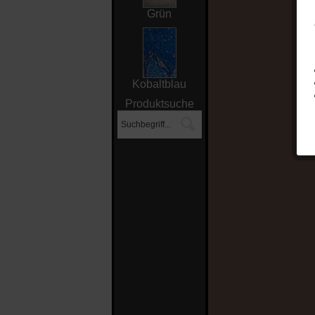
Grün
Kobaltblau
Produktsuche