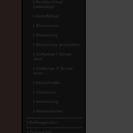
Knoblauchtopf,
Zwiebeltopf
Kartoffeltopf
Blumenvase
Blumenring
Blumenring geschnitten
Duftlampe I Schale
oben
Duftlampe II Schale
innen
Kerzenhalter
Glöckchen
Adventsring
Aschenbecher
Kaffeegeschirr
Teegeschirr