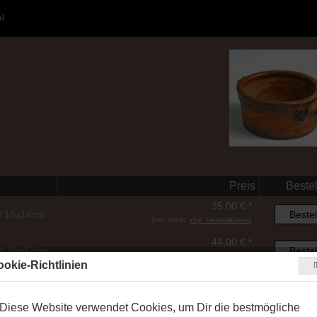
al
Preis
Beste
35,00 € *
 I 15x14cm
Bestel
[inkl. MwSt.
zzgl. Versandkosten
]
44,00 € *
 II 18x17cm
Bestel
[inkl. MwSt.
zzgl. Versandkosten
]
okie-Richtlinien
51,00 € *
II
Bestel
[inkl. MwSt.
zzgl. Versandkosten
]
Diese Website verwendet Cookies, um Dir die bestmögliche