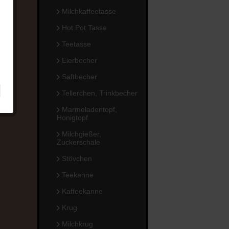
Milchkaffeetasse
Hot Pot Tasse
Teetasse
Eierbecher
Saftbecher
Tellerchen, Trinkbecher
Marmeladentopf,
Honigtopf
Milchgießer,
Zuckerschale
Stövchen
Teekanne
Kaffeekanne
Krug
Milchkrug