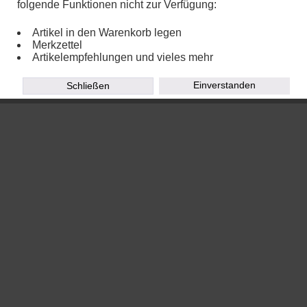
folgende Funktionen nicht zur Verfügung:
Artikel in den Warenkorb legen
Merkzettel
Copyright © 2020
TOEPFEREI WIRTH - Eva Kleiner
Powered by
Chalupa Webdesign
Artikelempfehlungen und vieles mehr
Einverstanden
Schließen