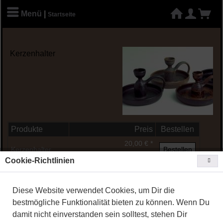
Menü
|
Startseite
Kerzenhalter
Produkte
Preis
Bestellen
20,00 € *
Kerzenhalter
Bestellen
[inkl. MwSt.
zzgl. Versandkosten
]
Cookie-Richtlinien
Diese Website verwendet Cookies, um Dir die
Copyright © 2020
TOEPFEREI WIRTH - Eva Kleiner
Powered by
Chalupa Webdesign
bestmögliche Funktionalität bieten zu können. Wenn Du
damit nicht einverstanden sein solltest, stehen Dir