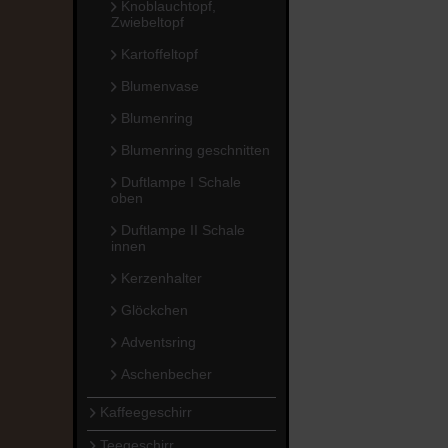
Knoblauchtopf,
Zwiebeltopf
Kartoffeltopf
Blumenvase
Blumenring
Blumenring geschnitten
Duftlampe I Schale
oben
Duftlampe II Schale
innen
Kerzenhalter
Glöckchen
Adventsring
Aschenbecher
Kaffeegeschirr
Teegeschirr