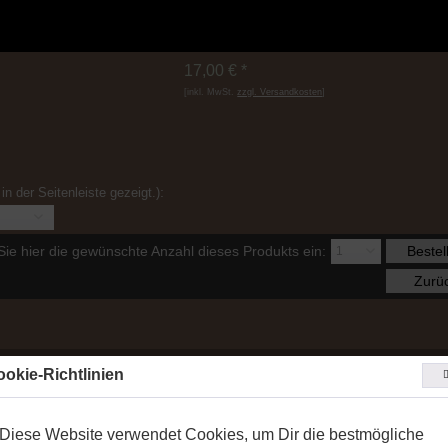
17,00 € *
[inkl. MwSt.
zzgl. Versandkosten
]
:
in der Seitenleiste gezeigt.)
 Sie hier die gewünschte Anzahl dieses Produkts ein:
Bestel
Zurü
okie-Richtlinien
Diese Website verwendet Cookies, um Dir die bestmögliche