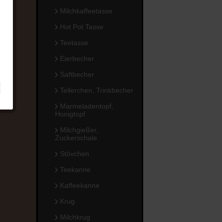
Milchkaffeetasse
Hot Pot Tasse
Teetasse
Eierbecher
Saftbecher
Tellerchen, Trinkbecher
Marmeladentopf,
Honigtopf
Milchgießer,
Zuckerschale
Stövchen
Teekanne
Kaffeekanne
Krug
Milchkrug