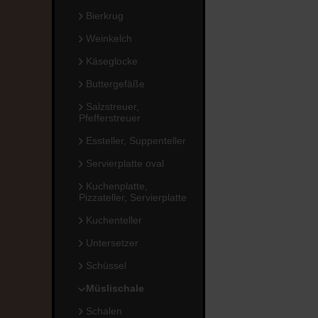
Bierkrug
Weinkelch
Käseglocke
Buttergefäße
Salzstreuer,
Pfefferstreuer
Essteller, Suppenteller
Servierplatte oval
Kuchenplatte,
Pizzateller, Servierplatte
Kuchenteller
Untersetzer
Schüssel
Müslischale
Schalen