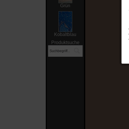
Grün
Kobaltblau
Produktsuche