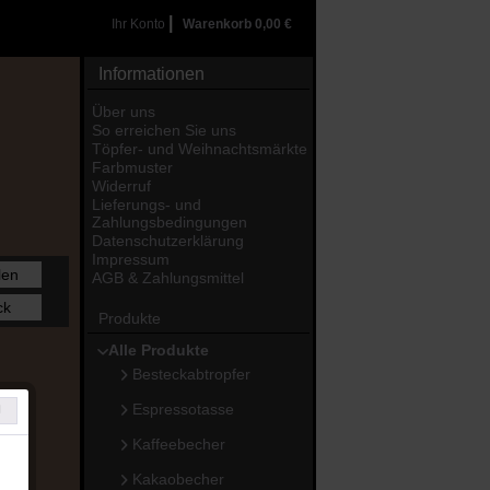
|
Ihr Konto
Warenkorb
0,00 €
Informationen
Über uns
So erreichen Sie uns
Töpfer- und Weihnachtsmärkte
Farbmuster
Widerruf
Lieferungs- und
Zahlungsbedingungen
Datenschutzerklärung
Impressum
len
AGB & Zahlungsmittel
ck
Produkte
Alle Produkte
Besteckabtropfer
Espressotasse
Kaffeebecher
Kakaobecher