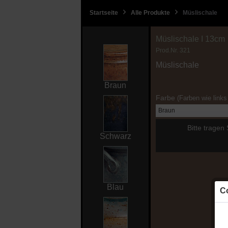
Startseite
Alle Produkte
Müslischale
Müslischale I 13cm
Prod.Nr.
321
Müslischale
Braun
Farbe
(Farben wie links 
Bitte tragen
Schwarz
Blau
Co