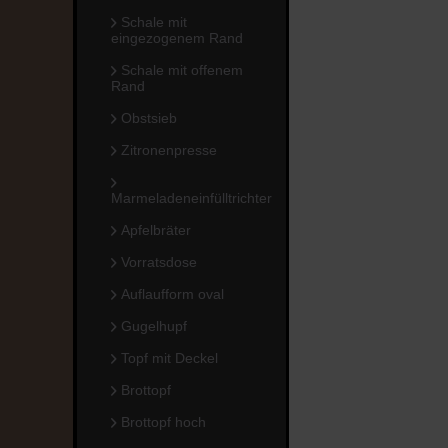
Schale mit
eingezogenem Rand
Schale mit offenem
Rand
Obstsieb
Zitronenpresse
Marmeladeneinfülltrichter
Apfelbräter
Vorratsdose
Auflaufform oval
Gugelhupf
Topf mit Deckel
Brottopf
Brottopf hoch