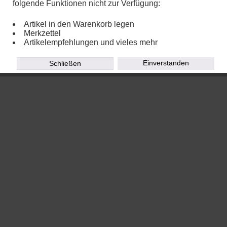
folgende Funktionen nicht zur Verfügung:
Copyright © 2020
TOEPFEREI WIRTH - Eva Kleiner
Artikel in den Warenkorb legen
Powered by
Chalupa Webdesign
Merkzettel
Artikelempfehlungen und vieles mehr
Einverstanden
Schließen