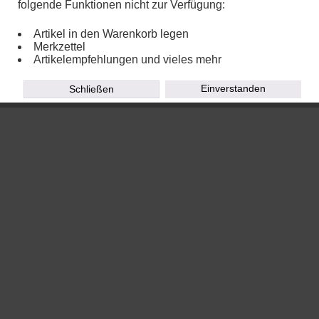
folgende Funktionen nicht zur Verfügung:
Powered by
Chalupa Webdesign
Artikel in den Warenkorb legen
Merkzettel
Artikelempfehlungen und vieles mehr
Einverstanden
Schließen