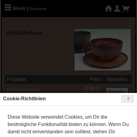
Menü
|
Startseite
Milchkaffeetasse
Produkte
Preis
Bestellen
22,00 € *
Milchkaffeetasse
Bestellen
400ml
[inkl. MwSt.
zzgl. Versandkosten
]
Cookie-Richtlinien
Unterteller zu
16,00 € *
Milchkaffeetasse
Bestellen
[inkl. MwSt.
zzgl. Versandkosten
]
17cm
Diese Website verwendet Cookies, um Dir die
bestmögliche Funktionalität bieten zu können. Wenn Du
damit nicht einverstanden sein solltest, stehen Dir
Copyright © 2020
TOEPFEREI WIRTH - Eva Kleiner