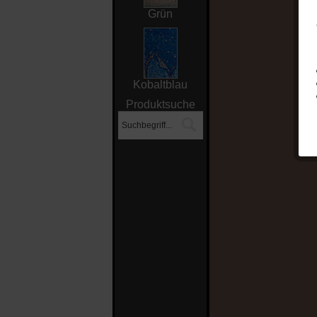
Grün
Kobaltblau
Produktsuche