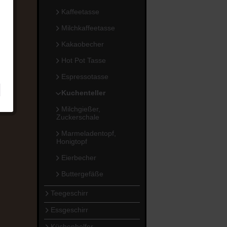
Kaffeetasse
Milchkaffeetasse
Kakaobecher
Hot Pot Tasse
Espressotasse
Kuchenteller
Milchgießer,
Zuckerschale
Marmeladentopf,
Honigtopf
Eierbecher
Buttergefäße
Teegeschirr
Essgeschirr
Küchenhelfer