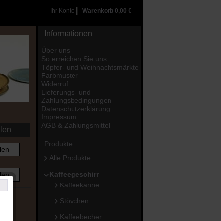
|
Ihr Konto
Warenkorb
0,00 €
Informationen
Über uns
So erreichen Sie uns
Töpfer- und Weihnachtsmärkte
Farbmuster
Widerruf
Lieferungs- und
Zahlungsbedingungen
Datenschutzerklärung
Impressum
AGB & Zahlungsmittel
llen
Produkte
len
Alle Produkte
Kaffeegeschirr
len
Kaffeekanne
Stövchen
Kaffeebecher