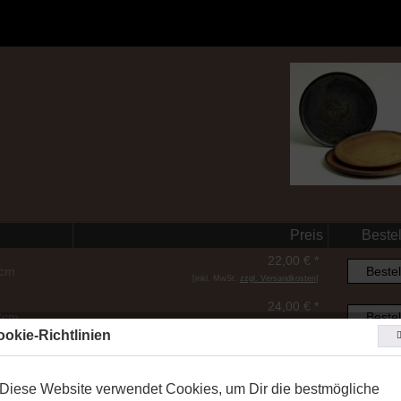
Preis
Beste
22,00 € *
0cm
Bestel
[inkl. MwSt.
zzgl. Versandkosten
]
24,00 € *
22cm
Bestel
[inkl. MwSt.
zzgl. Versandkosten
]
okie-Richtlinien
Diese Website verwendet Cookies, um Dir die bestmögliche